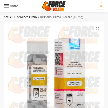
MENU
0
Accueil
/
Stéroïdes Oraux
/
Turinabol Hilma Biocare (10 mg)