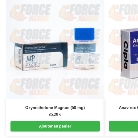
Oxymetholone Magnus (50 mg)
Anavirox 
35,29
€
Ajouter au panier