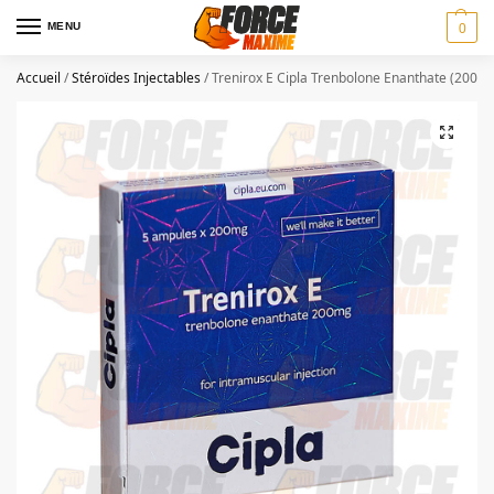
MENU
0
Accueil
/
Stéroïdes Injectables
/
Trenirox E Cipla Trenbolone Enanthate (200 m