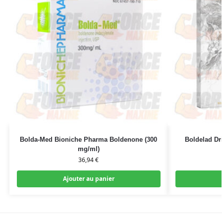
Bolda-Med Bioniche Pharma Boldenone (300
Boldelad Dr
mg/ml)
36,94
€
Ajouter au panier