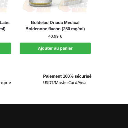
 Labs
Boldelad Driada Medical
ml)
Boldenone flacon (250 mg/ml)
40,99
€
Ajouter au panier
Paiement 100% sécurisé
rigine
USDT/MasterCard/Visa