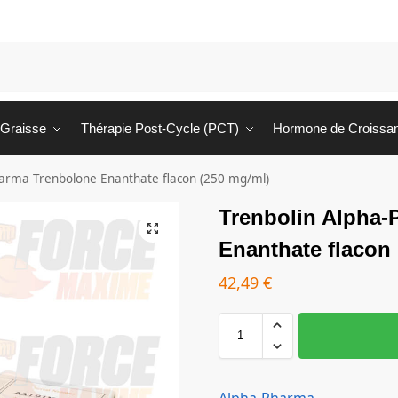
 Graisse
Thérapie Post-Cycle (PCT)
Hormone de Croissa
harma Trenbolone Enanthate flacon (250 mg/ml)
Trenbolin Alpha-
Enanthate flacon
42,49
€
Alpha-Pharma