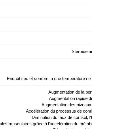
50
No
Faib
Stéroïde anabolisant-androgè
Nécessai
Endroit sec et sombre, à une température ne dépassant pas 25 
Augmentation de la performance de la forc
Augmentation rapide du volume musculair
Augmentation des niveaux d'IGF jusqu'à 200 
Accélération du processus de combustion des graisse
Diminution du taux de cortisol, l'hormone cataboliqu
ules musculaires grâce à l'accélération du métabolisme des protéine