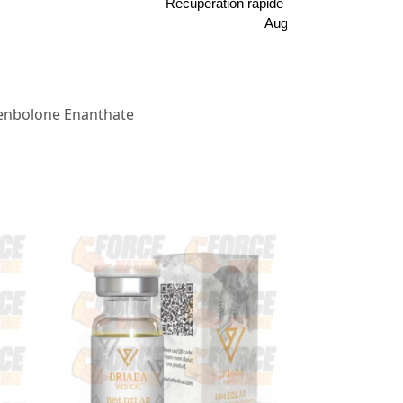
Récupération rapide après l'entraînemen
Augmentation de la libi
enbolone Enanthate