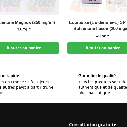
denone Magnus (250 mg/ml)
Equipoise (Boldenona-E) SP
Boldenone flacon (200 mg/
38,79
€
40,86
€
Ajouter au panier
Ajouter au panier
son rapide
Garantie de qualité
on en France : 3 à 17 jours.
Tous les produits sont d’o
s autres pays: à partir d'une
authentique et de qualité
e.
pharmaceutique.
Consultation gratuite