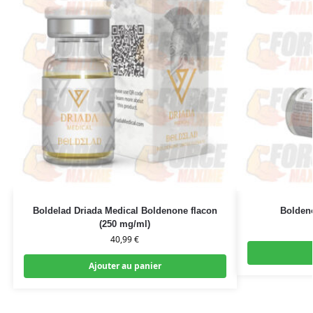
Boldelad Driada Medical Boldenone flacon
Bolden
(250 mg/ml)
40,99
€
Ajouter au panier