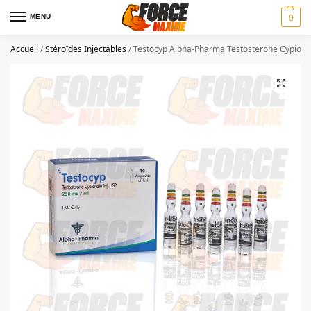
MENU
0
Accueil
/
Stéroïdes Injectables
/
Testocyp Alpha-Pharma Testosterone Cypiona