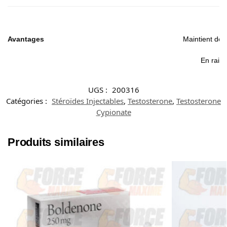
Avantages
Maintient des
En raiso
UGS :
200316
Catégories :
Stéroïdes Injectables
,
Testosterone
,
Testosterone
Cypionate
Produits similaires