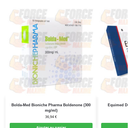
Bolda-Med Bioniche Pharma Boldenone (300
Equimed De
mg/ml)
36,94
€
Ajouter au panier