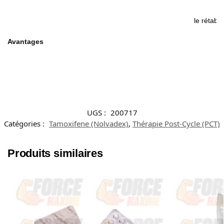
le rétabli
Avantages
UGS :
200717
Catégories :
Tamoxifene (Nolvadex)
,
Thérapie Post-Cycle (PCT)
Produits similaires