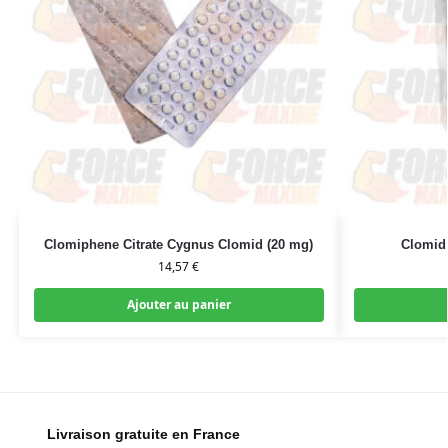
Clomiphene Citrate Cygnus Clomid (20 mg)
Clomid
14,57
€
Ajouter au panier
Livraison gratuite en France