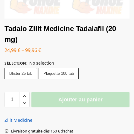
Tadalo Zillt Medicine Tadalafil (20
mg)
24,99
€
–
99,96
€
No selection
SÉLECTION
:
Blister 25 tab
Plaquette 100 tab
Ajouter au panier
Zillt Medicine
Livraison gratuite dès 150 € d’achat