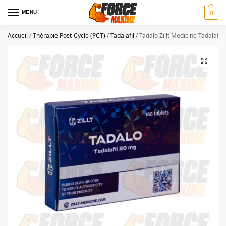
MENU
0
Accueil
/
Thérapie Post-Cycle (PCT)
/
Tadalafil
/
Tadalo Zillt Medicine Tadalafil