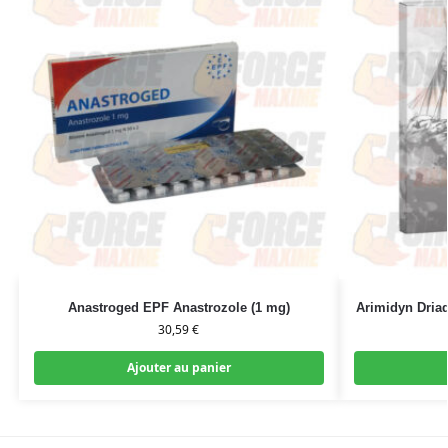
Anastroged EPF Anastrozole (1 mg)
Arimidyn Driad
30,59
€
Ajouter au panier