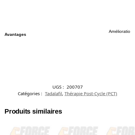
Amélioration 
Avantages
UGS :
200707
Catégories :
Tadalafil
,
Thérapie Post-Cycle (PCT)
Produits similaires