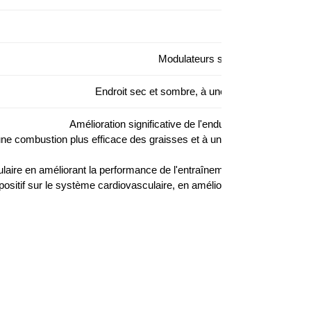
Modulateurs sélectifs des récept
Endroit sec et sombre, à une température ne d
Amélioration significative de l'endurance et de l'activi
 une combustion plus efficace des graisses et à une augmentation des
Augmente la 
aire en améliorant la performance de l'entraînement et la récupératio
 positif sur le système cardiovasculaire, en améliorant la fonction car