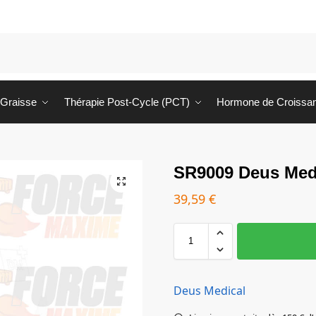
 Graisse
Thérapie Post-Cycle (PCT)
Hormone de Croissa
SR9009 Deus Medi
39,59
€
Deus Medical