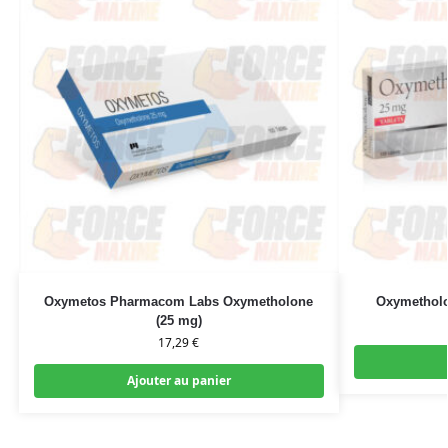
Oxymetos Pharmacom Labs Oxymetholone
Oxymetholo
(25 mg)
17,29
€
Ajouter au panier