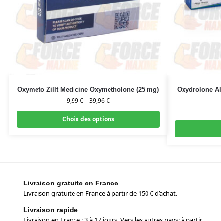
Oxymeto Zillt Medicine Oxymetholone (25 mg)
Oxydrolone A
9,99
€
–
39,96
€
Choix des options
Livraison gratuite en France
Livraison gratuite en France à partir de 150 € d’achat.
Livraison rapide
Livraison en France : 3 à 17 jours. Vers les autres pays: à partir