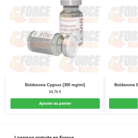
Boldenone Cygnus (300 mg/ml)
Boldenone E
34,76
€
Ajouter au panier
Livraison gratuite en France