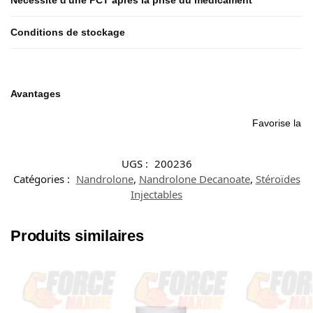
Nécessité d'une PCT après la prise du médicament
Conditions de stockage
Avantages
Favorise la sa
UGS :
200236
Catégories :
Nandrolone
,
Nandrolone Decanoate
,
Stéroïdes
Injectables
Produits similaires