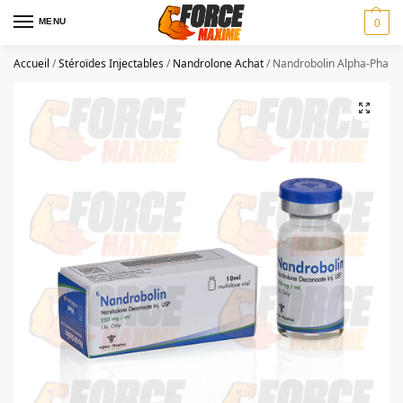
MENU
0
Accueil
/
Stéroïdes Injectables
/
Nandrolone Achat
/
Nandrobolin Alpha-Pharm