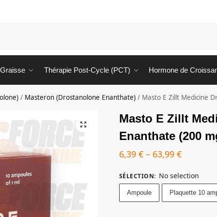
 Graisse
Thérapie Post-Cycle (PCT)
Hormone de Croissa
olone)
/
Masteron (Drostanolone Enanthate)
/
Masto E Zillt Medicine 
Masto E Zillt Med
Enanthate (200 m
6,39
€
–
63,99
€
No selection
SÉLECTION
:
Ampoule
Plaquette 10 am