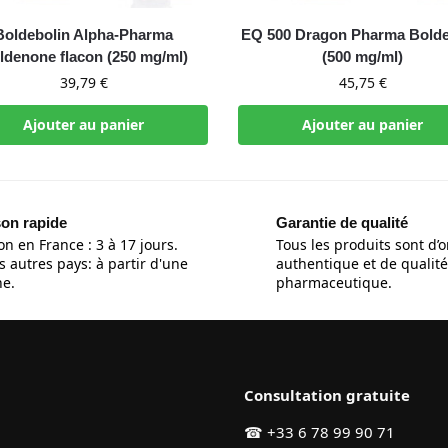
Boldebolin Alpha-Pharma
EQ 500 Dragon Pharma Bold
ldenone flacon (250 mg/ml)
(500 mg/ml)
39,79
€
45,75
€
Ajouter au panier
Ajouter au panier
son rapide
Garantie de qualité
on en France : 3 à 17 jours.
Tous les produits sont d’o
s autres pays: à partir d'une
authentique et de qualité
e.
pharmaceutique.
Consultation gratuite
☎
+33 6 78 99 90 71