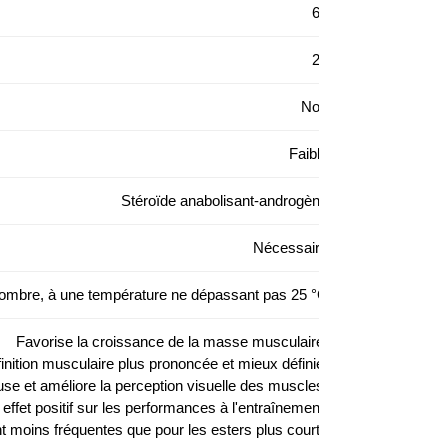
62
25
Non
Faible
Stéroïde anabolisant-androgène
Nécessaire
sombre, à une température ne dépassant pas 25 °C
Favorise la croissance de la masse musculaire;
finition musculaire plus prononcée et mieux définie;
se et améliore la perception visuelle des muscles;
effet positif sur les performances à l'entraînement;
ont moins fréquentes que pour les esters plus courts