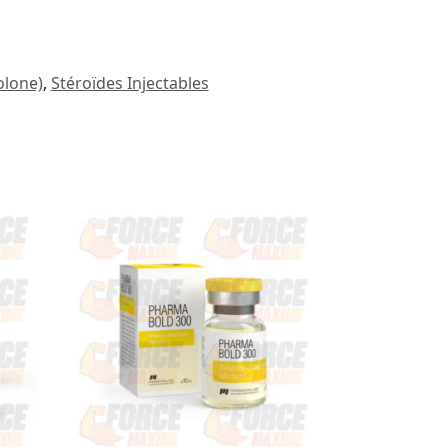
olone)
,
Stéroïdes Injectables