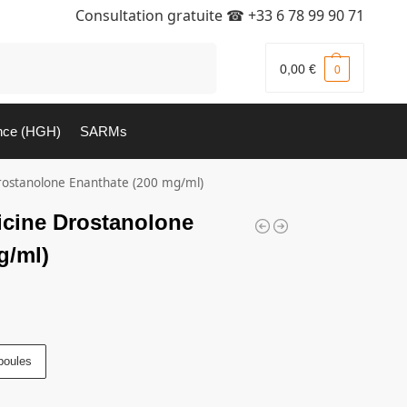
Consultation gratuite ☎
+33 6 78 99 90 71
Recherche
0,00
€
0
nce (HGH)
SARMs
Drostanolone Enanthate (200 mg/ml)
icine Drostanolone
g/ml)
poules