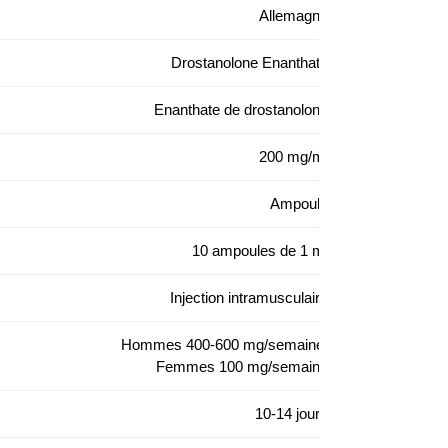
Allemagne
Drostanolone Enanthate
Enanthate de drostanolone
200 mg/ml
Ampoule
10 ampoules de 1 ml
Injection intramusculaire
Hommes 400-600 mg/semaine;
Femmes 100 mg/semaine
10-14 jours