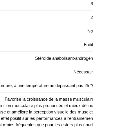
62
25
Non
Faible
Stéroïde anabolisant-androgène
Nécessaire
sombre, à une température ne dépassant pas 25 °C
Favorise la croissance de la masse musculaire;
finition musculaire plus prononcée et mieux définie;
se et améliore la perception visuelle des muscles;
effet positif sur les performances à l'entraînement;
ont moins fréquentes que pour les esters plus courts