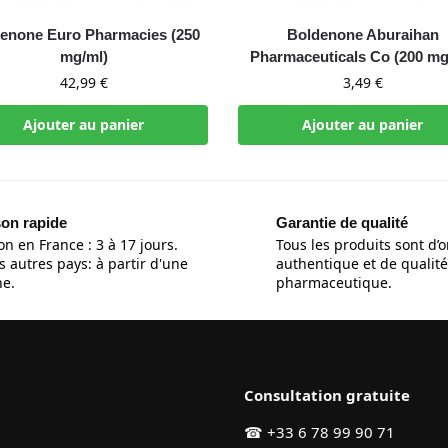
enone Euro Pharmacies (250
Boldenone Aburaihan
mg/ml)
Pharmaceuticals Co (200 mg
42,99
€
3,49
€
Ajouter au panier
Ajouter au panier
son rapide
Garantie de qualité
on en France : 3 à 17 jours.
Tous les produits sont d’o
s autres pays: à partir d'une
authentique et de qualité
e.
pharmaceutique.
Consultation gratuite
☎
+33 6 78 99 90 71