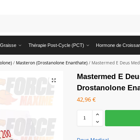
 Graisse
Thérapie Post-Cycle (PCT)
Hormone de Croissa
olone)
/
Masteron (Drostanolone Enanthate)
/
Mastermed E Deus Medi
Mastermed E Deu
Drostanolone Ena
42,96
€
Deus Medical