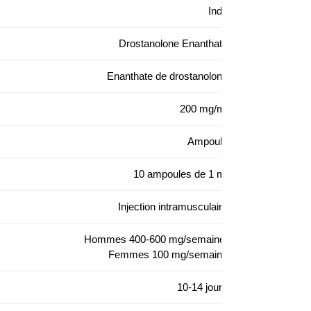
Inde
Drostanolone Enanthate
Enanthate de drostanolone
200 mg/ml
Ampoule
10 ampoules de 1 ml
Injection intramusculaire
Hommes 400-600 mg/semaine;
Femmes 100 mg/semaine
10-14 jours