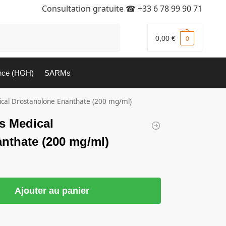
Consultation gratuite ☎
+33 6 78 99 90 71
Recherche
0,00
€
0
nce (HGH)
SARMs
cal Drostanolone Enanthate (200 mg/ml)
s Medical
nthate (200 mg/ml)
Ajouter au panier