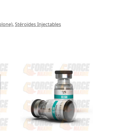
olone)
,
Stéroïdes Injectables