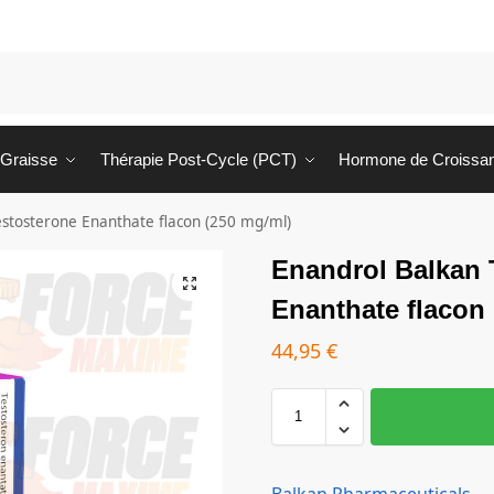
 Graisse
Thérapie Post-Cycle (PCT)
Hormone de Croissa
estosterone Enanthate flacon (250 mg/ml)
Enandrol Balkan 
Enanthate flacon
44,95
€
Balkan Pharmaceuticals