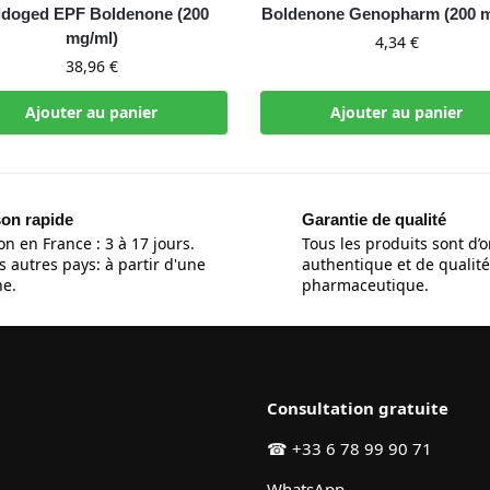
ldoged EPF Boldenone (200
Boldenone Genopharm (200 m
mg/ml)
4,34
€
38,96
€
Ajouter au panier
Ajouter au panier
son rapide
Garantie de qualité
on en France : 3 à 17 jours.
Tous les produits sont d’o
s autres pays: à partir d'une
authentique et de qualité
e.
pharmaceutique.
Consultation gratuite
☎
+33 6 78 99 90 71
WhatsApp