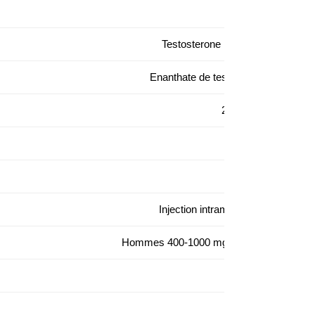
Moldavie
Testosterone Enanthate
Enanthate de testostérone
250 mg/ml
Flacon
1 flacon
Injection intramusculaire
Hommes 400-1000 mg/semaine
4-5 jours
100