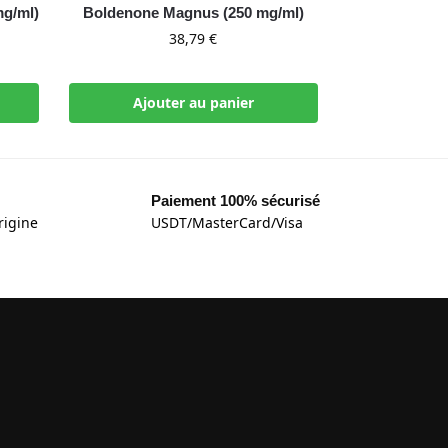
g/ml)
Boldenone Magnus (250 mg/ml)
38,79
€
Ajouter au panier
Paiement 100% sécurisé
rigine
USDT/MasterCard/Visa