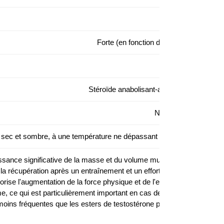
100
Forte (en fonction de la dose)
Faible
Stéroïde anabolisant-androgène
Nécessaire
 sec et sombre, à une température ne dépassant pas 25 °C
ssance significative de la masse et du volume musculaires;
la récupération après un entraînement et un effort intenses;
orise l'augmentation de la force physique et de l'endurance;
, ce qui est particulièrement important en cas de carence;
 moins fréquentes que les esters de testostérone plus courts