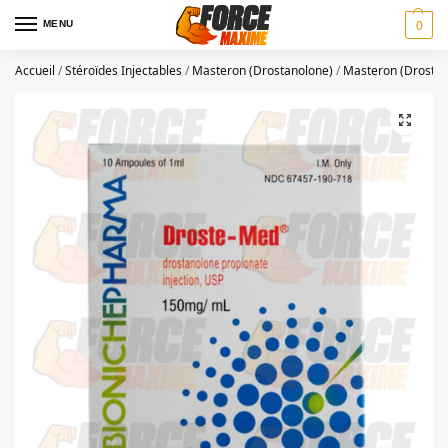
MENU
0
Accueil
/
Stéroïdes Injectables
/
Masteron (Drostanolone)
/
Masteron (Drostan