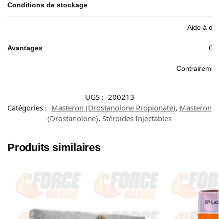
Conditions de stockage
Aide à dé
Avantages
Con
Contrairement 
UGS :
200213
Catégories :
Masteron (Drostanolone Propionate)
,
Masteron
(Drostanolone)
,
Stéroïdes Injectables
Produits similaires