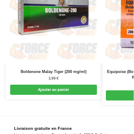
Boldenone Malay Tiger (200 mg/ml)
Equipoise (Bo
f
3,99
€
Ajouter au panier
Livraison gratuite en France