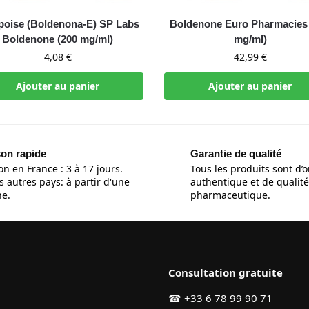
poise (Boldenona-E) SP Labs
Boldenone Euro Pharmacies
Boldenone (200 mg/ml)
mg/ml)
4,08
€
42,99
€
Ajouter au panier
Ajouter au panier
son rapide
Garantie de qualité
on en France : 3 à 17 jours.
Tous les produits sont d’o
s autres pays: à partir d'une
authentique et de qualité
e.
pharmaceutique.
Consultation gratuite
☎
+33 6 78 99 90 71