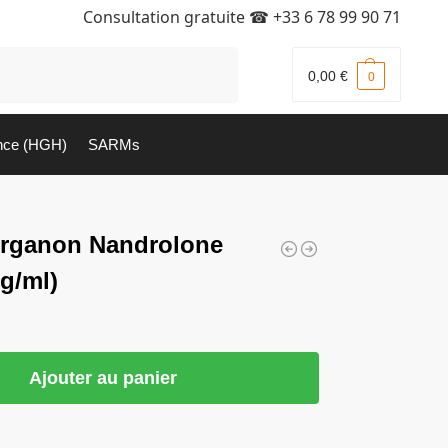
Consultation gratuite ☎
+33 6 78 99 90 71
Recherche
0,00
€
0
nce (HGH)
SARMs
Organon Nandrolone
g/ml)
Ajouter au panier