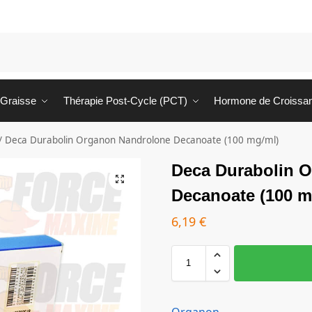
 Graisse
Thérapie Post-Cycle (PCT)
Hormone de Croissa
/
Deca Durabolin Organon Nandrolone Decanoate (100 mg/ml)
Deca Durabolin 
Decanoate (100 m
6,19
€
Organon