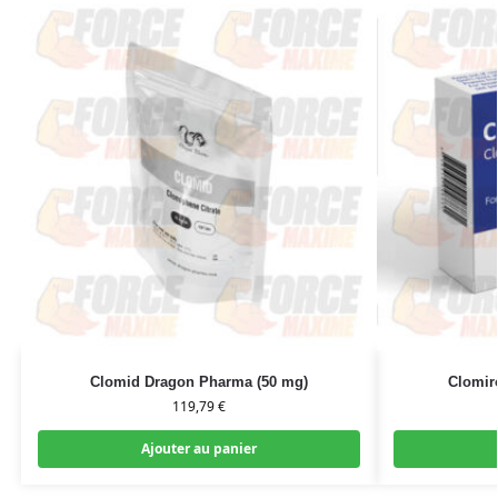
Clomid Dragon Pharma (50 mg)
Clomir
119,79
€
Ajouter au panier