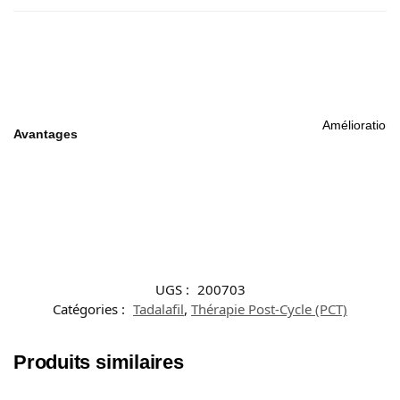
Amélioration 
Avantages
UGS :
200703
Catégories :
Tadalafil
,
Thérapie Post-Cycle (PCT)
Produits similaires