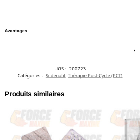
Avantages
Acc
UGS :
200723
Catégories :
Sildenafil
,
Thérapie Post-Cycle (PCT)
Produits similaires