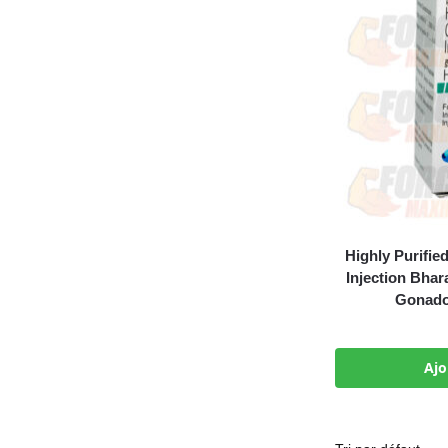
Highly Purifi
Injection Bha
Gonadot
Ajo