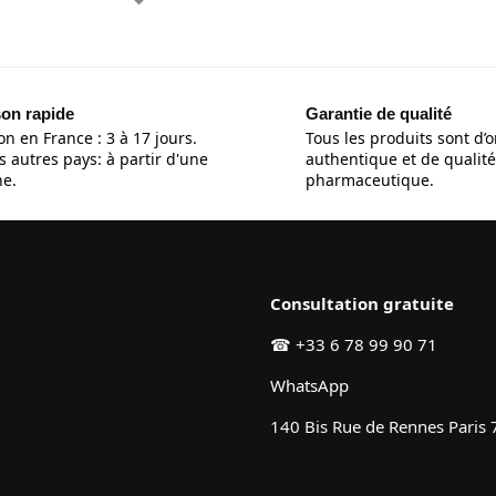
son rapide
Garantie de qualité
on en France : 3 à 17 jours.
Tous les produits sont d’o
s autres pays: à partir d'une
authentique et de qualité
e.
pharmaceutique.
Consultation gratuite
☎
+33 6 78 99 90 71
WhatsApp
140 Bis Rue de Rennes Paris