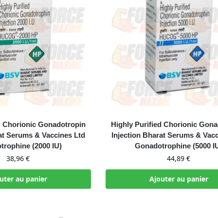
ed Chorionic Gonadotropin
Highly Purified Chorionic Gon
rat Serums & Vaccines Ltd
Injection Bharat Serums & Vacc
rophine (2000 IU)
Gonadotrophine (5000 I
38,96
€
44,89
€
uter au panier
Ajouter au panier